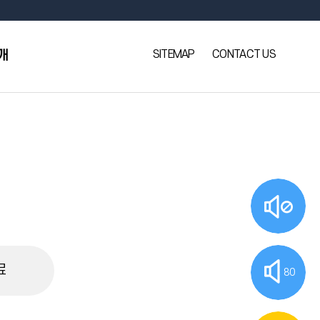
SITEMAP
CONTACT US
개
료
80