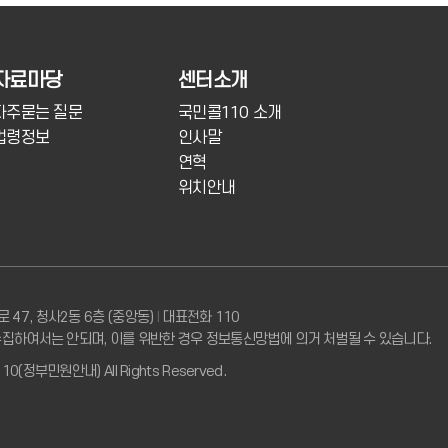
자료마당
센터소개
자주묻는 질문
국민콜110 소개
법령정보
인사말
연혁
위치안내
로 47, 청사2동 6층 (중앙동)
I
대표전화 110
집하여서는 안되며, 이를 위반한 경우 정보통신망법에 의거 처벌될 수 있습니다.
10(정부민원안내) All Rights Reserved.