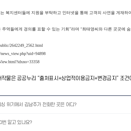
있는 복지센터들에 지원을 부탁하고 인터넷을 통해 고객의 사연을 게재하여
 주역들에게 경의를 표할 수 있는 기회”라며 “최태영씨와 다른 곳곳에 숨
public/2642249_2562.html
ws/news_view.php?uid=94898
leView.html?idxno=33358
저작물은 공공누리 “출처표시+상업적이용금지+변경금지” 조건에
피싱 위기에서 김남주가 전화한 곳은 어디?
0번 알고 있나요?