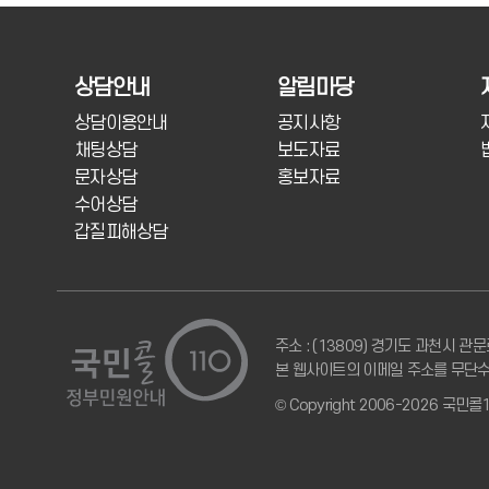
상담안내
알림마당
상담이용안내
공지사항
채팅상담
보도자료
문자상담
홍보자료
수어상담
갑질피해상담
주소 : (13809) 경기도 과천시 관문
본 웹사이트의 이메일 주소를 무단수
© Copyright 2006-2026 국민콜1