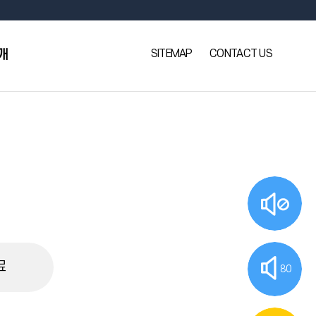
SITEMAP
CONTACT US
개
료
80