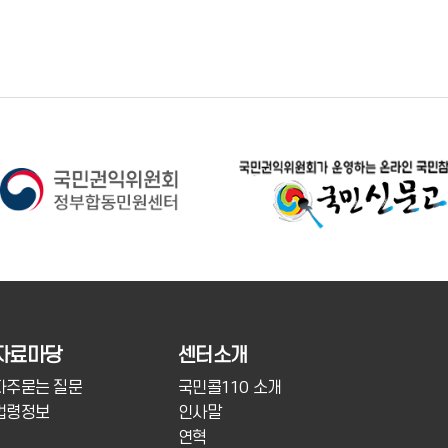
자료마당
센터소개
자주묻는 질문
국민콜110 소개
법령정보
인사말
연혁