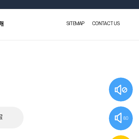
SITEMAP
CONTACT US
개
료
80