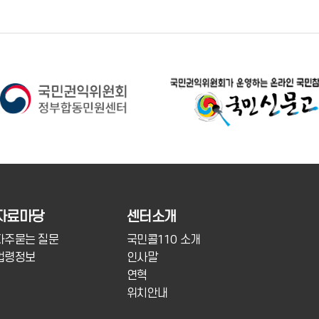
자료마당
센터소개
자주묻는 질문
국민콜110 소개
법령정보
인사말
연혁
위치안내