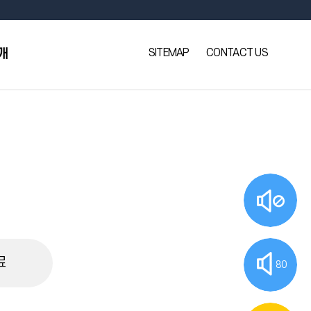
SITEMAP
CONTACT US
개
료
80