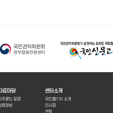
자료마당
센터소개
자주묻는 질문
국민콜110 소개
법령정보
인사말
연혁