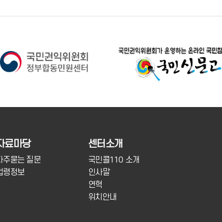
자료마당
센터소개
자주묻는 질문
국민콜110 소개
법령정보
인사말
연혁
위치안내