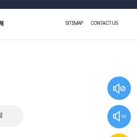
SITEMAP
CONTACT US
개
료
80