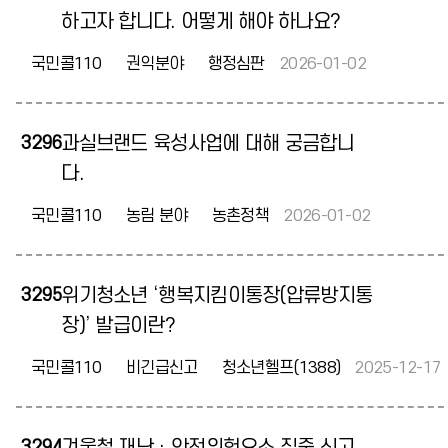
하고자 합니다. 어떻게 해야 하나요?
국민콜110
권익분야
행정심판
2026-01-02
3296
과실브랜드 육성사업에 대해 궁금합니
다.
국민콜110
농림 분야
농촌정책
2026-01-02
3295
위기청소년 ‘행복지킴이통장(압류방지통
장)’ 발급이란?
국민콜110
비긴급신고
청소년헬프(1388)
2025-12-17
3294