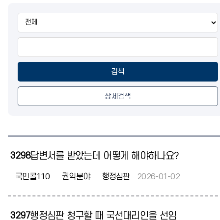
통
합
검
색
검색
상세검색
3298
답변서를 받았는데 어떻게 해야하나요?
국민콜110
권익분야
행정심판
2026-01-02
3297
행정심판 청구할 때 국선대리인을 선임