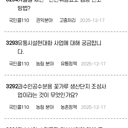
겨울철 재난 · 안전위험요소 집중 신고
방법?
국민콜110
권익분야
고충처리
2025-12-17
3293
유통시설현대화 사업에 대해 궁금합니
다.
국민콜110
농림 분야
유통정책
2025-12-17
3292
과수인공수분용 꽃가루 생산단지 조성사
업이라는 것이 무엇인가요?
국민콜110
농림 분야
농촌정책
2025-12-17