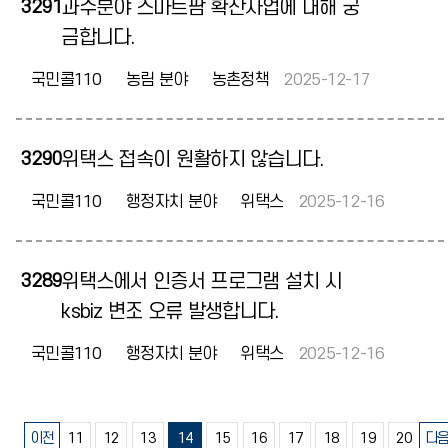
3291
과수분야 스마트팜 확산사업에 대해 궁
금합니다.
국민콜110
농림 분야
농촌정책
2025-12-17
3290
위택스 접속이 원활하지 않습니다.
국민콜110
행정자치 분야
위택스
2025-12-16
3289
위택스에서 인증서 프로그램 설치 시
ksbiz 변조 오류 발생합니다.
국민콜110
행정자치 분야
위택스
2025-12-16
이전
11
12
13
14
15
16
17
18
19
20
다