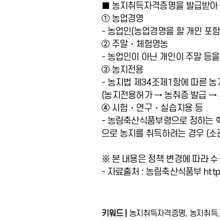
■ 농지취득자격증명을 발급받아 농
① 농업경영
- 농업인(농업경영을 할 개인 포
② 주말・체험영농
- 농업인이 아닌 개인이 주말 
③ 농지전용
- 농지법 제34조제1항에 따른 
(농지전용허가 → 농취증 발급 → 
④ 시험・연구・실습지용 등
- 농림축산식품부령으로 정하는 
으로 농지를 취득하려는 경우 (소
※ 본 내용은 정책 변경에 따라 
- 자료출처 : 농림축산식품부 https:/
키워드 |
농지취득자격증명, 농지취득