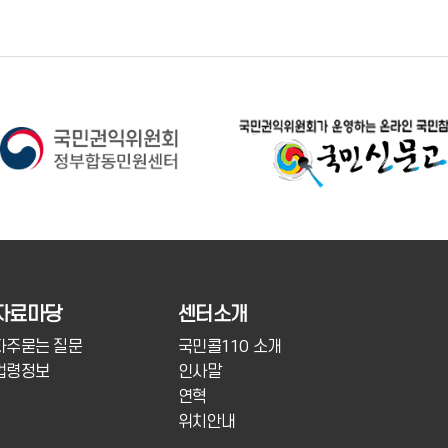
자료마당
센터소개
자주묻는 질문
국민콜110 소개
법령정보
인사말
연혁
위치안내