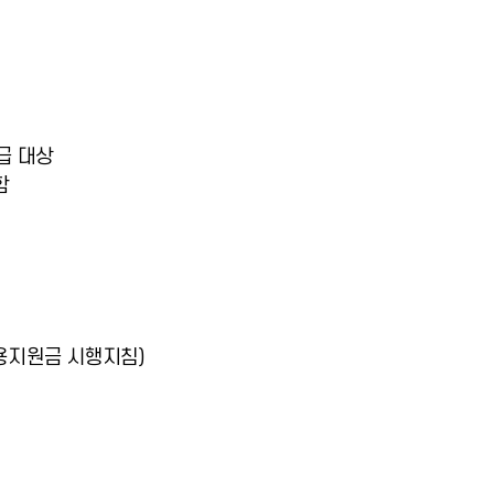
급 대상
함
 고용지원금 시행지침)