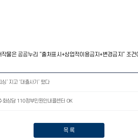
저작물은 공공누리 “출처표시+상업적이용금지+변경금지” 조건에
피싱’ 지고 ‘대출사기’ 떴다
수화상담 110정부민원안내콜센터 OK
목 록