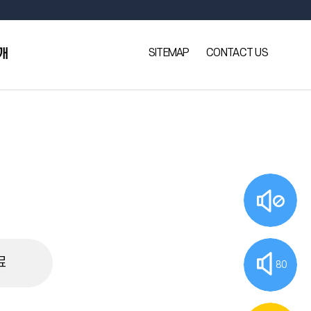
SITEMAP
CONTACT US
개
료
80