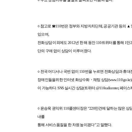
○ 참고로 ☎110번은 정부와 지방자치단체, 공공기관 등의
있으며,
전
화상담 이외에도 2012년 한 해 동안
110
트위터를 통해 1만2,5
단의 구애 없이 상담이 이루어졌다.
○ 전국 어디서나 국번 없이 110번을 누르면 전화상담과
휴대
장애인들을위한
인터넷 화상수화・채팅 상담(www.110.go.kr)
이 가능하다. SNS 실시간 상담(트위터:@110callcenter, 페이스북:
○ 윤승욱 권익위 110콜센터장은 “220만건에 달하는 많은 
내를
통해 서비스품질을 한 차원 높이겠다”고 말했다.