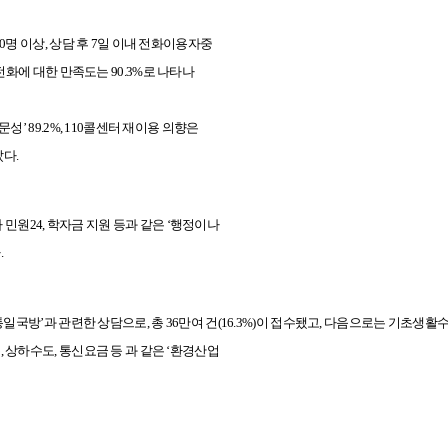
300명 이상, 상담 후 7일 이내 전화이용자중
화에 대한 만족도는 90.3%로
나타나
전문성’
89.2%, 110콜센터 재이용 의향은
았다.
 민원24, 학자금 지원 등과 같은 ‘행정이나
.
통일
국방’과 관련한 상담으로, 총 36만여 건(16.3%)이 접수됐고, 다음
으로는 기초생활수급
음, 상하수도, 통신요금 등 과 같은 ‘환경산업