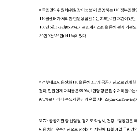
○ 국민권익위원회(위원장 이성보)가 운영하는 110 정부민원
110콜센터가 처리한 민원상담건수는 219만 5천 28건이었
188만 5천372건(85.9%), 기관연계시스템을 통해 관계 기
30만 9천656건(14.1%)이었다.
○ 정부대표민원전화 110을 통해 317개 공공기관으로 연계한 민
결과, 민원연계 처리율은 99.9%,
1건당 평균
접수 처리일수는 0
97.5%로
나타나
수요자 중심의 원콜 서비스(One-Call Service
317개 공공기관 중 산림청, 경기도 화성시, 건강보험공단은
국
민원 처리 우수기관으로 선정되어 지난해 12월 31일 국민권