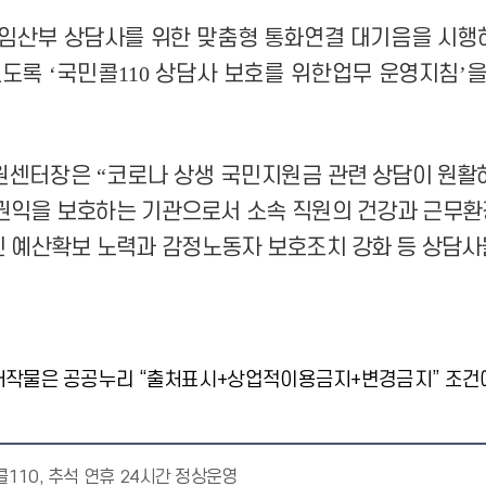
 임산부 상담사를 위한 맞춤형 통화연결 대기음을 시행
있도록
‘
국민콜
110
상담사 보호를 위한
업무 운영지침
’
을
민원센터장은
“
코로나 상생 국민지원금
관련 상담이 원활
익을 보호하는 기관으로서 소속 직원의 건강과 근무환
 예산확보 노력과 감정노동자 보호조치
강화 등 상담사
저작물은 공공누리 “출처표시+상업적이용금지+변경금지” 조건에
110, 추석 연휴 24시간 정상운영