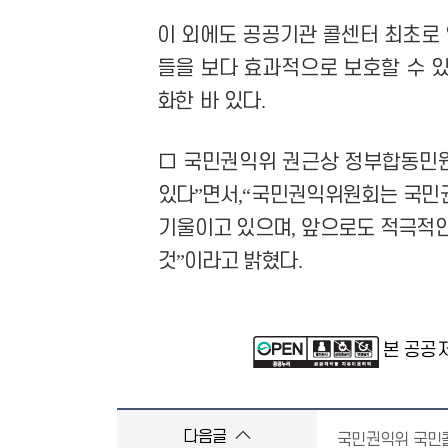
이 외에도 공공기관 콜센터 최초로
들을
보다 효과적으로 보호할 수 
화한 바 있다
.
□
국민권익위 권근상 정부합동
있다
”
면서
,
“
국민권익위원회는 국민권
기울이고 있으며
,
앞으로도 적극적인
것
”
이라고 밝혔다
.
본 공공
다음글
국민권익위 국민콜