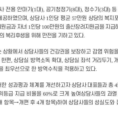
사 전용 안마기
(1
대
),
공기청정기
(8
대
),
정수기
(3
대
)
등
제공하였으며
,
상담사
1
인당 평균
57
만원
상당의 복지포
지원금과 자녀
1
인당
100
만원의 출산장려지원금을 지급
의 복리후생을 위해 만전을 기하고 있다
.
는 상황에서 상담사들의 건강권을
보장하고 감염 위험을
 한편
,
상담실 방역소독 확대
,
상담실
좌석 거리두기
,
개
을 최우선으로 한 방역수칙을 적용하고 있다
.
대한 성과평과 체계를 개선하고자
상담사 대표들과 총
4
위등급 지급 비율을
60%
로 크게 높여
상담사들의 과열
개 항목
→
개편 후
4
개 항목
)
하여 상담사들의
성실도와 