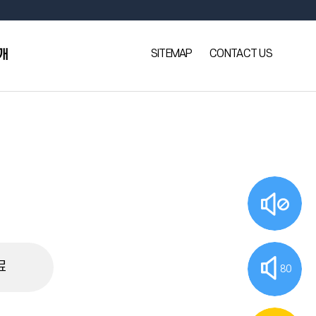
SITEMAP
CONTACT US
개
료
80