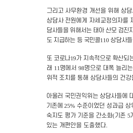
그리고 사무환경 개선을 위해 상담
상담사
전원에게 자세교정의자를 
담사들을 위해서는 태아
산모 검진
도 지급하는 등 국민콜
110
상담사들
또 코로나
19
가 지속적으로 확산되
래
11
명에서
98
명으로 대폭 늘리는
위적 조치를
통해 상담사들의 건강
아울러 국민권익위는 상담사들에 
기존에
25%
수준이었던 성과급 상
숙지도 평가
기준을 간소화
(
기존
5
있는 개편안을 도출
했다
.