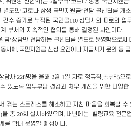
위
,
위원장 전현희
)
는
6
일부터
‘
코로나
상생 국민지원금
고 별도의
‘
코로나 상생 국민지원금
’
전담 콜센터를 개
담 건수 증가로 누적된 국민콜
110
상담사의 피로와 업무
계 부처의 지속적인 협의를 통해 결정된 사안이다
.
원금
’
상담만 전담하는 콜센터를
별도로 운영함으로써 
 동시에
,
국민지원금 신청 요건이나 지급
시기 문의 등 
상담사
228
명을 올해
2
월
1
일 자로 정규직
으로
공무직
(
)
수 있도록 업무부담 경감과 처우 개선을 위한 다양한
서 겪는 스트레스를 해소하고 지친 마음을 회복할 수
을 총
20
회 실시하였으며
,
내년에는
힐링교육 전문업
원
)
체계를 확대
운영할 예정이다
.