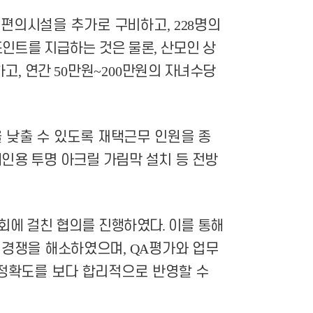
 편의시설을 추가로 구비하고
, 228
명의
인트를 지급하는 것은 물론
,
산모인 상
하고
,
연간
50
만원
~200
만원의 자녀수당
 낮출 수 있도록 재택근무 인원을 종
인용 투명 아크릴 가림막 설치 등 전방
회에 걸친 협의를 진행하였다
.
이를 통해
 경쟁을 해소하였으며
, QA
평가와 업무
정확도를 보다 합리적으로 반영할 수