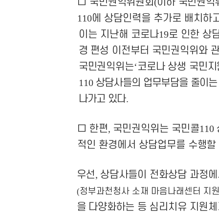
□
국민권익위원회
(
이하 국민권익
110
에 상담
인력을 추가로 배치하
이는 지난해 코로나
19
로 인한 상
경
편성 이전부터 국민권익위와 관
국민권익위는
‘
코로나 상생 국민지
110
상
담사들의 업무부담을 줄이는
나가고 있다
.
□
한편
,
국민권익위는
국민콜
110
적인 환경에서 상담업무를 수행할 
우선
,
상담사들이 전화상담 과정에
정부과천청사 소재 마음나래센터 지
(
을 다양화하는
등 심리치유 지원