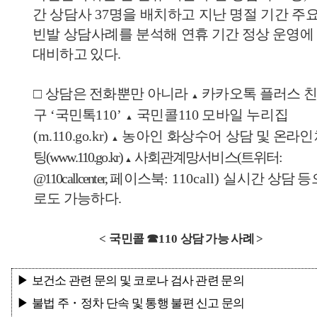
간 상담사
37
명을
배치하고 지난 명절 기간 주
빈발 상담사례를 분석해 연휴
기간 정상 운영에
대비하고 있다
.
□
상담은 전화뿐만 아니라
카카오톡 플러스 
▲
구
‘
국민톡
110’
국민콜
110
모바일 누리집
▲
(m.110.go.kr)
농아인 화상수어 상담 및
온라인 
▲
팅
(www.110.go.kr)
사회관계망서비스
(
트위터
:
▲
@110callcenter,
페이스북
: 110call)
실시간 상담 등
로도 가능하다
.
<
국민콜
☎
110
상담 가능 사례
>
▶
보건소 관련 문의 및 코로나 검사 관련 문의
▶
불법 주
・
정차 단속 및 통행 불편 신고 문의