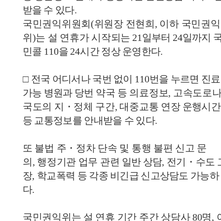
받을 수 있다
.
국민권익위원회
(
위원장 전현희
,
이하 국민권익
위
)
는 설 연휴가 시작
되는
21
일부터
24
일까지 
민콜
110
을
24
시간 정상 운영한다
.
□
전국 어디서나 국번 없이
110
번을 누르면 진료
가능 병원과 당번
약국 등 의료정보
,
고속도로
국도의 지
・
정체 구간
,
대중교통 연장
운행시간
등 교통정보를 안내받을 수 있다
.
또 불법 주
・
정차 단속 및 통행 불편 신고 문
의
,
행정기관 업무 관련
일반 상담
,
전기
・
수도 
장
,
학교폭력 등 각종 비긴급 신고상담도 가능하
다
.
국민권익위는 설 연휴 기간 주간 상담사
80
명
,