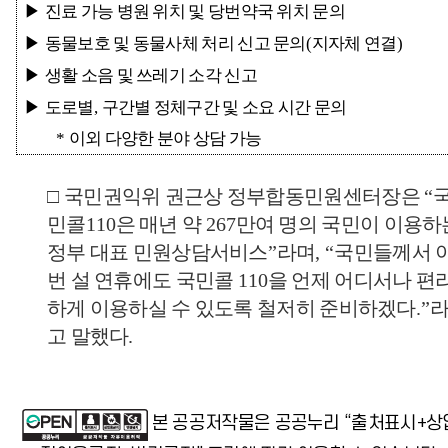
▶
진료 가능 병원 위치 및 당번약국 위치 문의
▶
동물보호 및 동물사체 처리 신고 문의
(
지자체 연결
)
▶
생활 소음 및 쓰레기 소각 신고
▶
도로별
,
구간별 정체구간 및 소요 시간 문의
*
이외 다양한 분야 상담 가능
□
국민권익위 권근상 정부합동민원센터장은
“
민콜
110
은 매년 약
267
만여 명의 국민이 이용하
정부 대표 민원상담서비스
”
라며
, “
국민들께서 
번 설 연휴에도 국민콜
110
을 언제 어디서나 편
하게 이용하실 수 있도록 철저히 준비하겠다
.”
고 말했다
.
본 공공저작물은 공공누리 “출처표시+상