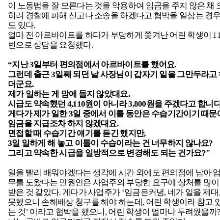
이 노동법을 잘 모른다는 것을 악용하여 임금을 주지 않은 채 
히려 경찰에 피해 신고나 소송을 하겠다고 협박을 일삼는 경
도 있다.
얼마 전 아르바이트를 하다가 부당하게 쫓겨난 어린 학생이 11
번으로 상담을 요청했다.
“
지난 3일부터 편의점에서 아르바이트를 했어요.
그런데 출근 3일째 되던 날 사장님이 갑자기 일을 그만두라고
더군요.
제가 일하는 게 맘에 들지 않았대요.
시급도 약속했던 4,110원이 아니라 3,800원을 주겠다고 합니다
게다가 제가 일한 3일 중에서 이틀 동안은 수습기간이기 때문
임금을 지급조차 하지 않겠대요.
면접할 때 수습기간 얘기를 듣긴 했지만,
3일 일하게 해 놓고 이틀이 수습이라는 건 너무하지 않나요?
그리고 약속한 시급을 일방적으로 변경해도 되는 건가요?"
일을 빨리 배워야겠다는 생각에 시간 외에도 편의점에 남아 
무를 도왔다는 민원인은 사업주의 부당한 요구에 상처를 많이
받은 것 같았다. 게다가 사업주가 ‘임금은커녕, 네가 일을 제
못했으니 손해배상 청구를 해야 하는데, 어린 학생이라 참고 
는 것’ 이라고 협박을 했으니, 어린 학생이 얼마나 두려웠을까