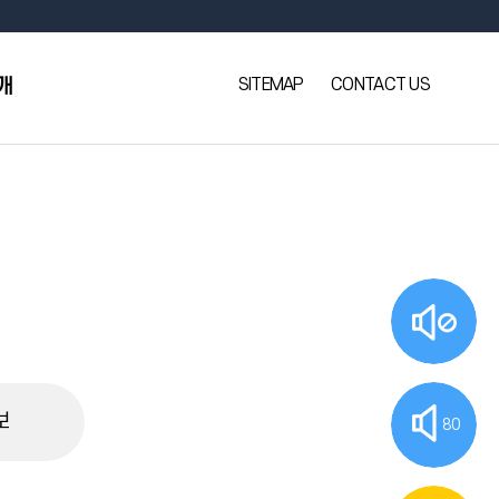
SITEMAP
CONTACT US
개
보
80